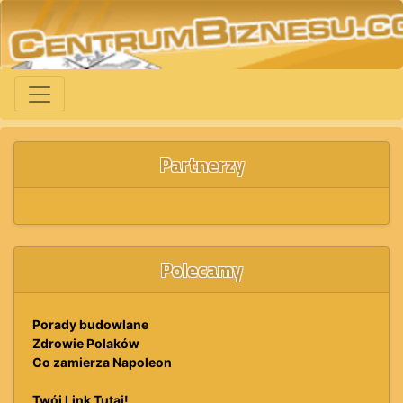
Partnerzy
Polecamy
Porady budowlane
Zdrowie Polaków
Co zamierza Napoleon
Twój Link Tutaj!