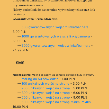
Link/banner umieszczony w dziale reklamowym dostępnym
użytkownikom serwisu.
Należy podać link do bannera(lub wyświetlany tekst) oraz link
do strony.
Gwarantowana liczba odwiedzin!
—
500 gwarantowanych wejsc z linka/bannera
-
3.00 PLN
—
1000 gwarantowanych wejsc z linka/bannera
-
6.00 PLN
—
5000 gwarantowanych wejsc z linka/bannera
-
24.99 PLN
SMS
mailing za sms:
Mailing dostępny za pomocą płatności SMS Premium.
—
mailing do 50 odwiedzin
- 1.00 PLN
—
100 unikalnych wejść na stronę
- 3.00 PLN
—
200 unikalnych wejść na stronę
- 5.00 PLN
—
300 unikalnych wejść na stronę
- 6.00 PLN
—
500 unikalnych wejść na stronę
- 9.00 PLN
—
500 unikalnych wejść na stronę minimum 40s
-
19.00 PLN