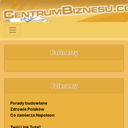
Partnerzy
Polecamy
Porady budowlane
Zdrowie Polaków
Co zamierza Napoleon
Twój Link Tutaj!